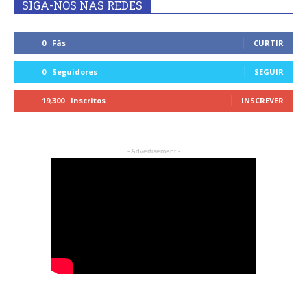
SIGA-NOS NAS REDES
0
Fãs
CURTIR
0
Seguidores
SEGUIR
19,300
Inscritos
INSCREVER
- Advertisement -