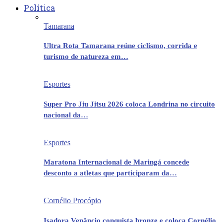
Política
Tamarana
Ultra Rota Tamarana reúne ciclismo, corrida e
turismo de natureza em…
Esportes
Super Pro Jiu Jitsu 2026 coloca Londrina no circuito
nacional da…
Esportes
Maratona Internacional de Maringá concede
desconto a atletas que participaram da…
Cornélio Procópio
Isadora Venâncio conquista bronze e coloca Cornélio