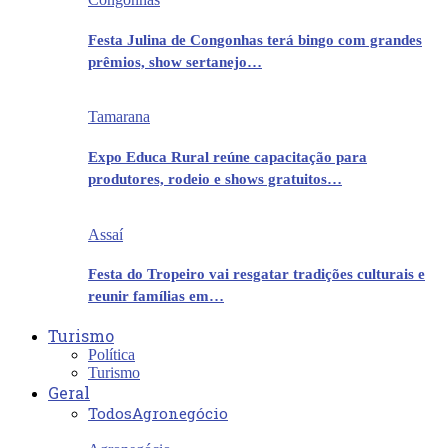
Festa Julina de Congonhas terá bingo com grandes
prêmios, show sertanejo…
Tamarana
Expo Educa Rural reúne capacitação para
produtores, rodeio e shows gratuitos…
Assaí
Festa do Tropeiro vai resgatar tradições culturais e
reunir famílias em…
Turismo
Política
Turismo
Geral
Todos
Agronegócio