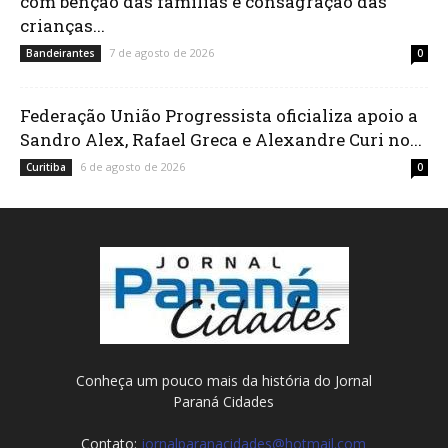
com bênção das famílias e consagração das
crianças...
7 de agosto de 2026
Bandeirantes
0
Federação União Progressista oficializa apoio a
Sandro Alex, Rafael Greca e Alexandre Curi no...
6 de agosto de 2026
Curitiba
0
Conheça um pouco mais da história do Jornal
Paraná Cidades
Contato:
jornalparanacidades@hotmail.com