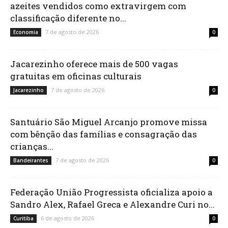
azeites vendidos como extravirgem com
classificação diferente no...
7 de agosto de 2026
Economia
0
Jacarezinho oferece mais de 500 vagas
gratuitas em oficinas culturais
7 de agosto de 2026
Jacarezinho
0
Santuário São Miguel Arcanjo promove missa
com bênção das famílias e consagração das
crianças...
7 de agosto de 2026
Bandeirantes
0
Federação União Progressista oficializa apoio a
Sandro Alex, Rafael Greca e Alexandre Curi no...
6 de agosto de 2026
Curitiba
0