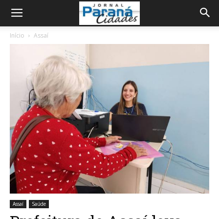
Início
Assaí
Assaí
Saúde