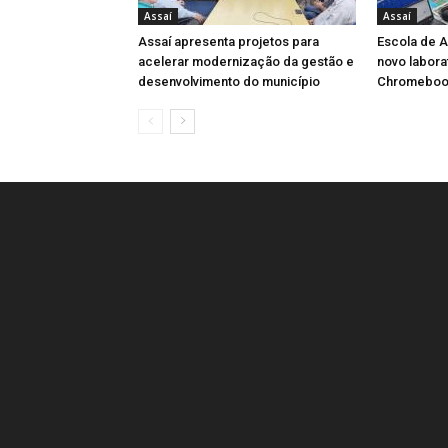
Assaí
Assaí
Assaí apresenta projetos para
Escola de A
acelerar modernização da gestão e
novo labora
desenvolvimento do município
Chromeboo