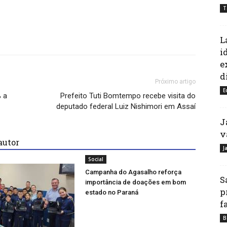
T
L
i
e
d
Próximo artigo
E
 a
Prefeito Tuti Bomtempo recebe visita do
deputado federal Luiz Nishimori em Assaí
J
v
autor
J
Social
Campanha do Agasalho reforça
S
importância de doações em bom
p
estado no Paraná
f
B