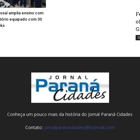
F
ssaí amplia ensino com
tório equipado com 30
o
ks
G
C
Conheça um pouco mais da história do Jornal Paraná Cidades
Contato:
jornalparanacidades@hotmail.com