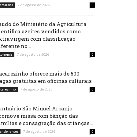
7 de agosto de 2026
amarana
0
audo do Ministério da Agricultura
dentifica azeites vendidos como
xtravirgem com classificação
iferente no...
7 de agosto de 2026
conomia
0
acarezinho oferece mais de 500
agas gratuitas em oficinas culturais
7 de agosto de 2026
acarezinho
0
antuário São Miguel Arcanjo
romove missa com bênção das
amílias e consagração das crianças...
7 de agosto de 2026
andeirantes
0