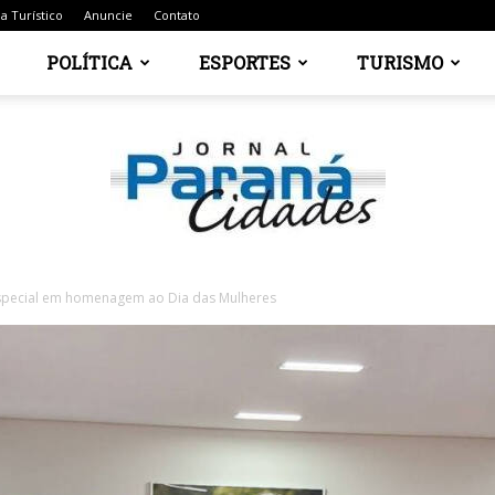
a Turístico
Anuncie
Contato
POLÍTICA
ESPORTES
TURISMO
especial em homenagem ao Dia das Mulheres
Jornal