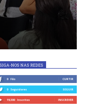
SIGA-NOS NAS REDES
0
Fãs
CURTIR
0
Seguidores
SEGUIR
19,300
Inscritos
INSCREVER