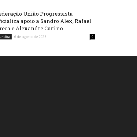
ederação União Progressista
ficializa apoio a Sandro Alex, Rafael
reca e Alexandre Curi no...
6 de agosto de 2026
uritiba
0