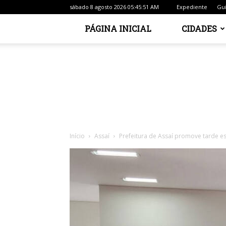
sábado 8 agosto 2026 05:45:51 AM
Expediente
Gui
PÁGINA INICIAL
CIDADES
Início
Assaí
Prefeitura de Assaí promove tarde 