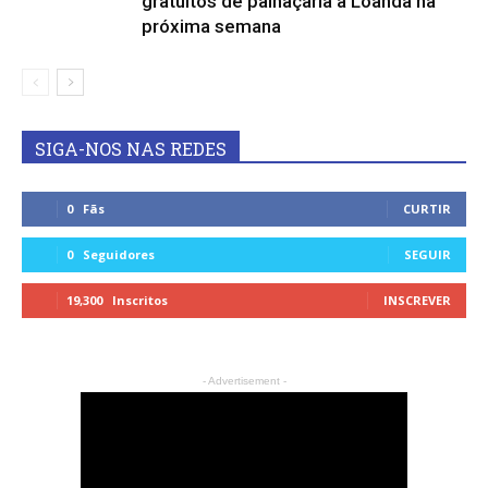
gratuitos de palhaçaria a Loanda na
próxima semana
SIGA-NOS NAS REDES
0
Fãs
CURTIR
0
Seguidores
SEGUIR
19,300
Inscritos
INSCREVER
- Advertisement -