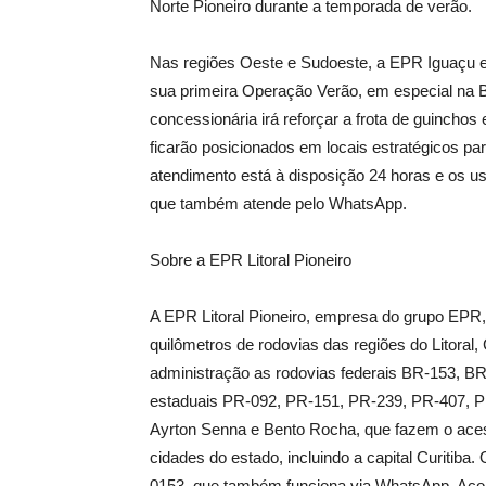
Norte Pioneiro durante a temporada de verão.
Nas regiões Oeste e Sudoeste, a EPR Iguaçu e
sua primeira Operação Verão, em especial na B
concessionária irá reforçar a frota de guincho
ficarão posicionados em locais estratégicos par
atendimento está à disposição 24 horas e os 
que também atende pelo WhatsApp.
Sobre a EPR Litoral Pioneiro
A EPR Litoral Pioneiro, empresa do grupo EPR,
quilômetros de rodovias das regiões do Litoral
administração as rodovias federais BR-153, BR
estaduais PR-092, PR-151, PR-239, PR-407, P
Ayrton Senna e Bento Rocha, que fazem o aces
cidades do estado, incluindo a capital Curitib
0153, que também funciona via WhatsApp. Acom