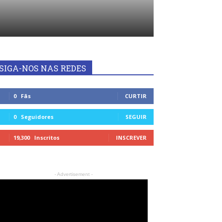
SIGA-NOS NAS REDES
0
Fãs
CURTIR
0
Seguidores
SEGUIR
19,300
Inscritos
INSCREVER
- Advertisement -