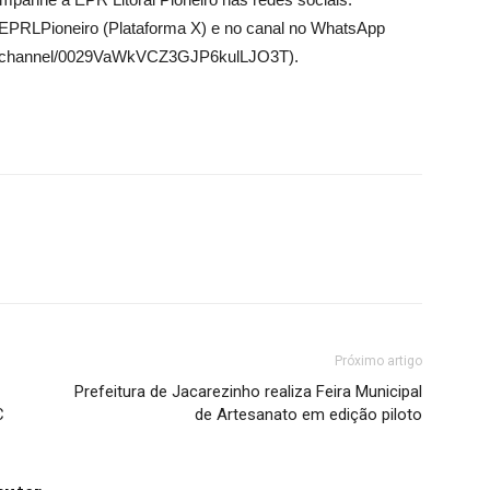
 @EPRLPioneiro (Plataforma X) e no canal no WhatsApp
com/channel/0029VaWkVCZ3GJP6kulLJO3T).
Próximo artigo
Prefeitura de Jacarezinho realiza Feira Municipal
C
de Artesanato em edição piloto