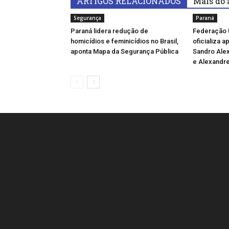
ARTIGOS RELACIONADOS
Mais do 
Segurança
Paraná
Paraná lidera redução de
Federação 
homicídios e feminicídios no Brasil,
oficializa 
aponta Mapa da Segurança Pública
Sandro Ale
e Alexandre