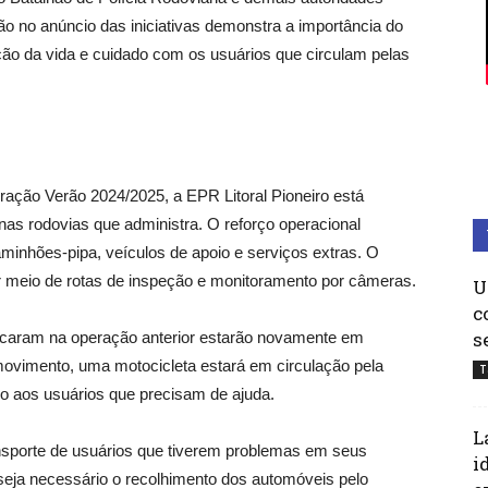
o no anúncio das iniciativas demonstra a importância do
ão da vida e cuidado com os usuários que circulam pelas
ação Verão 2024/2025, a EPR Litoral Pioneiro está
as rodovias que administra. O reforço operacional
minhões-pipa, veículos de apoio e serviços extras. O
 meio de rotas de inspeção e monitoramento por câmeras.
U
c
s
tacaram na operação anterior estarão novamente em
ovimento, uma motocicleta estará em circulação pela
T
rro aos usuários que precisam de ajuda.
L
sporte de usuários que tiverem problemas em seus
i
 seja necessário o recolhimento dos automóveis pelo