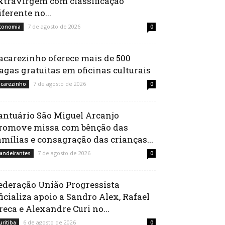
xtravirgem com classificação
iferente no...
7 de agosto de 2026
conomia
0
acarezinho oferece mais de 500
agas gratuitas em oficinas culturais
7 de agosto de 2026
acarezinho
0
antuário São Miguel Arcanjo
romove missa com bênção das
amílias e consagração das crianças...
7 de agosto de 2026
andeirantes
0
ederação União Progressista
ficializa apoio a Sandro Alex, Rafael
reca e Alexandre Curi no...
6 de agosto de 2026
uritiba
0