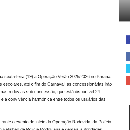
Cidades
do
na sexta-feira (19) a Operação Verão 2025/2026 no Paraná.
as escolares, até o fim do Carnaval, as concessionárias irão
l nas rodovias sob concessão, que está disponível 24
a e a convivência harmônica entre todos os usuários das
Paraná
ante o evento de início da Operação Rodovida, da Polícia
 Batalhão de Polícia Rodoviária e demais autoridades