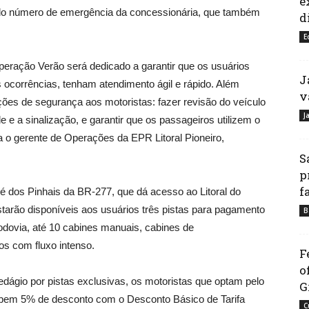
e
elo número de emergência da concessionária, que também
d
E
peração Verão será dedicado a garantir que os usuários
J
 ocorrências, tenham atendimento ágil e rápido. Além
v
ções de segurança aos motoristas: fazer revisão do veículo
J
de e a sinalização, e garantir que os passageiros utilizem o
rta o gerente de Operações da EPR Litoral Pioneiro,
S
p
f
 dos Pinhais da BR-277, que dá acesso ao Litoral do
tarão disponíveis aos usuários três pistas para pagamento
B
dovia, até 10 cabines manuais, cabines de
os com fluxo intenso.
F
o
dágio por pistas exclusivas, os motoristas que optam pelo
G
em 5% de desconto com o Desconto Básico de Tarifa
C