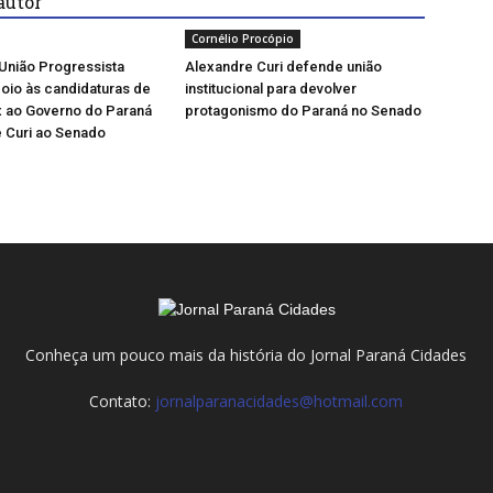
autor
Cornélio Procópio
União Progressista
Alexandre Curi defende união
apoio às candidaturas de
institucional para devolver
x ao Governo do Paraná
protagonismo do Paraná no Senado
 Curi ao Senado
Conheça um pouco mais da história do Jornal Paraná Cidades
Contato:
jornalparanacidades@hotmail.com