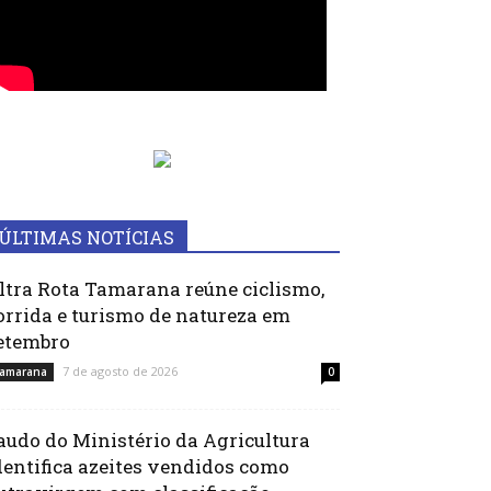
ÚLTIMAS NOTÍCIAS
ltra Rota Tamarana reúne ciclismo,
orrida e turismo de natureza em
etembro
7 de agosto de 2026
amarana
0
audo do Ministério da Agricultura
dentifica azeites vendidos como