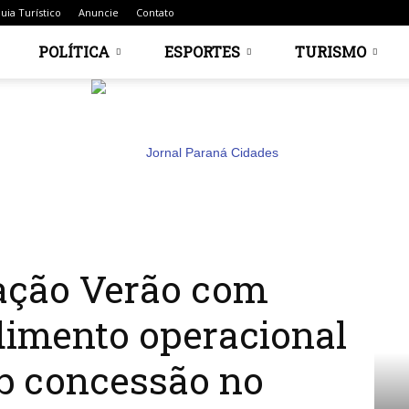
uia Turístico
Anuncie
Contato
POLÍTICA
ESPORTES
TURISMO
orço no atendimento operacional nas rodovias sob...
ação Verão com
Jornal
dimento operacional
b concessão no