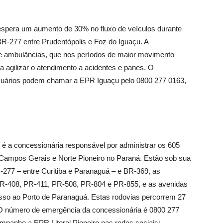
spera um aumento de 30% no fluxo de veículos durante
R-277 entre Prudentópolis e Foz do Iguaçu. A
s e ambulâncias, que nos períodos de maior movimento
a agilizar o atendimento a acidentes e panes. O
usuários podem chamar a EPR Iguaçu pelo 0800 277 0163,
 é a concessionária responsável por administrar os 605
, Campos Gerais e Norte Pioneiro no Paraná. Estão sob sua
-277 – entre Curitiba e Paranaguá – e BR-369, as
R-408, PR-411, PR-508, PR-804 e PR-855, e as avenidas
so ao Porto de Paranaguá. Estas rodovias percorrem 27
a. O número de emergência da concessionária é 0800 277
panhe a EPR Litoral Pioneiro nas redes sociais: