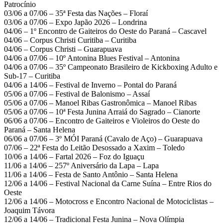
Patrocínio
03/06 a 07/06 – 35ª Festa das Nações – Floraí
03/06 a 07/06 – Expo Japão 2026 – Londrina
04/06 – 1º Encontro de Gaiteiros do Oeste do Paraná – Cascavel
04/06 – Corpus Christi Curitiba – Curitiba
04/06 – Corpus Christi – Guarapuava
04/06 a 07/06 – 10º Antonina Blues Festival – Antonina
04/06 a 07/06 – 35º Campeonato Brasileiro de Kickboxing Adulto e
Sub-17 – Curitiba
04/06 a 14/06 – Festival de Inverno – Pontal do Paraná
05/06 a 07/06 – Festival de Balonismo – Assaí
05/06 a 07/06 – Manoel Ribas Gastronômica – Manoel Ribas
05/06 a 07/06 – 10ª Festa Junina Arraiá do Sagrado – Cianorte
06/06 a 07/06 – Encontro de Gaiteiros e Violeiros do Oeste do
Paraná – Santa Helena
06/06 a 07/06 – 3º MÓI Paraná (Cavalo de Aço) – Guarapuava
07/06 – 22ª Festa do Leitão Desossado a Xaxim – Toledo
10/06 a 14/06 – Fartal 2026 – Foz do Iguaçu
11/06 a 14/06 – 257º Aniversário da Lapa – Lapa
11/06 a 14/06 – Festa de Santo Antônio – Santa Helena
12/06 a 14/06 – Festival Nacional da Carne Suína – Entre Rios do
Oeste
12/06 a 14/06 – Motocross e Encontro Nacional de Motociclistas –
Joaquim Távora
12/06 a 14/06 – Tradicional Festa Junina – Nova Olímpia