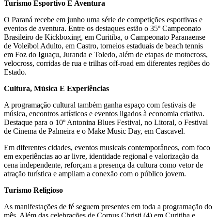
Turismo Esportivo E Aventura
O Paraná recebe em junho uma série de competições esportivas e
eventos de aventura. Entre os destaques estão o 35º Campeonato
Brasileiro de Kickboxing, em Curitiba, o Campeonato Paranaense
de Voleibol Adulto, em Castro, torneios estaduais de beach tennis
em Foz do Iguaçu, Juranda e Toledo, além de etapas de motocross,
velocross, corridas de rua e trilhas off-road em diferentes regiões do
Estado.
Cultura, Música E Experiências
A programação cultural também ganha espaço com festivais de
música, encontros artísticos e eventos ligados à economia criativa.
Destaque para o 10º Antonina Blues Festival, no Litoral, o Festival
de Cinema de Palmeira e o Make Music Day, em Cascavel.
Em diferentes cidades, eventos musicais contemporâneos, com foco
em experiências ao ar livre, identidade regional e valorização da
cena independente, reforçam a presença da cultura como vetor de
atração turística e ampliam a conexão com o público jovem.
Turismo Religioso
As manifestações de fé seguem presentes em toda a programação do
mês. Além das celebrações de Corpus Christi (4) em Curitiba e