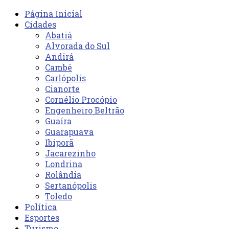
Página Inicial
Cidades
Abatiá
Alvorada do Sul
Andirá
Cambé
Carlópolis
Cianorte
Cornélio Procópio
Engenheiro Beltrão
Guaíra
Guarapuava
Ibiporã
Jacarezinho
Londrina
Rolândia
Sertanópolis
Toledo
Política
Esportes
Turismo