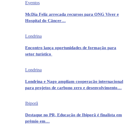
Eventos
McDia Feliz arrecada recursos para ONG Viver e
Hospital do Câncer…
Londrina
Encontro lança oportunidades de formação para
setor turístico
Londrina
Londrina e Nago ampliam cooperação internacional
para projetos de carbono zero e desenvolvimento…
Ibiporã
Destaque no PR, Educação de Ibiporã é finalista em
prêmio em…