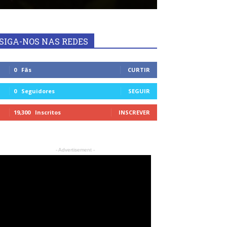
SIGA-NOS NAS REDES
0
Fãs
CURTIR
0
Seguidores
SEGUIR
19,300
Inscritos
INSCREVER
- Advertisement -