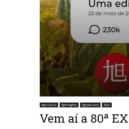
Agricultura
Agronegócio
Agropecuária
Assaí
Vem aí a 80ª 