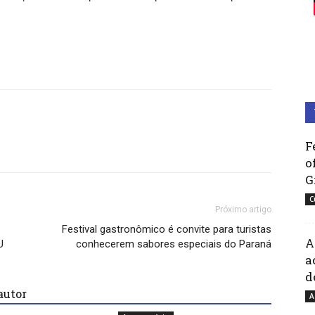
F
o
G
C
Próximo artigo
Festival gastronômico é convite para turistas
A
U
conhecerem sabores especiais do Paraná
a
d
autor
A