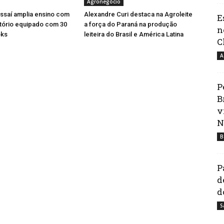
Agronegócio
ssaí amplia ensino com
Alexandre Curi destaca na Agroleite
E
tório equipado com 30
a força do Paraná na produção
n
ks
leiteira do Brasil e América Latina
C
A
P
B
v
N
B
P
d
d
S