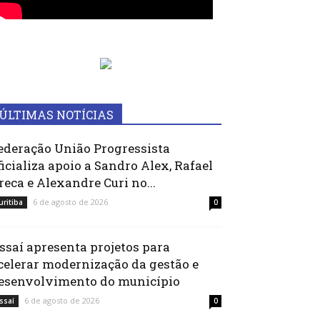
ÚLTIMAS NOTÍCIAS
ederação União Progressista
ficializa apoio a Sandro Alex, Rafael
reca e Alexandre Curi no...
6 de agosto de 2026
uritiba
0
ssaí apresenta projetos para
celerar modernização da gestão e
esenvolvimento do município
6 de agosto de 2026
ssaí
0