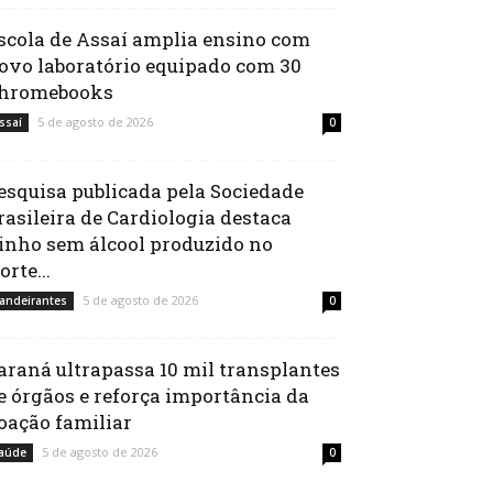
scola de Assaí amplia ensino com
ovo laboratório equipado com 30
hromebooks
5 de agosto de 2026
ssaí
0
esquisa publicada pela Sociedade
rasileira de Cardiologia destaca
inho sem álcool produzido no
orte...
5 de agosto de 2026
andeirantes
0
araná ultrapassa 10 mil transplantes
e órgãos e reforça importância da
oação familiar
5 de agosto de 2026
aúde
0