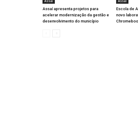
Assaí
Assaí
Assaí apresenta projetos para
Escola de A
acelerar modernização da gestão e
novo labora
desenvolvimento do município
Chromeboo