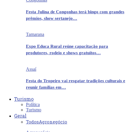
Festa Julina de Congonhas terá bingo com grandes
prêmios, show sertanejo…
Tamarana
Expo Educa Rural reúne capacitação para
produtores, rodeio e shows gratuitos…
Assaí
Festa do Tropeiro vai resgatar tradições culturais e
reunir famílias em…
Turismo
Política
Turismo
Geral
Todos
Agronegócio