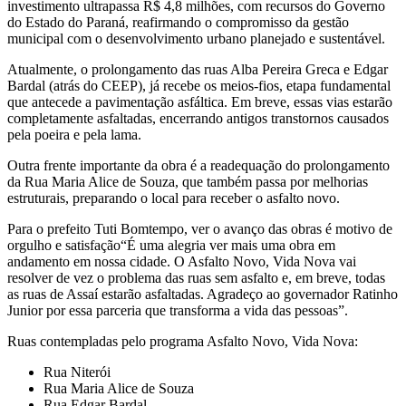
investimento ultrapassa R$ 4,8 milhões, com recursos do Governo
do Estado do Paraná, reafirmando o compromisso da gestão
municipal com o desenvolvimento urbano planejado e sustentável.
Atualmente, o prolongamento das ruas Alba Pereira Greca e Edgar
Bardal (atrás do CEEP), já recebe os meios-fios, etapa fundamental
que antecede a pavimentação asfáltica. Em breve, essas vias estarão
completamente asfaltadas, encerrando antigos transtornos causados
pela poeira e pela lama.
Outra frente importante da obra é a readequação do prolongamento
da Rua Maria Alice de Souza, que também passa por melhorias
estruturais, preparando o local para receber o asfalto novo.
Para o prefeito Tuti Bomtempo, ver o avanço das obras é motivo de
orgulho e satisfação“É uma alegria ver mais uma obra em
andamento em nossa cidade. O Asfalto Novo, Vida Nova vai
resolver de vez o problema das ruas sem asfalto e, em breve, todas
as ruas de Assaí estarão asfaltadas. Agradeço ao governador Ratinho
Junior por essa parceria que transforma a vida das pessoas”.
Ruas contempladas pelo programa Asfalto Novo, Vida Nova:
Rua Niterói
Rua Maria Alice de Souza
Rua Edgar Bardal