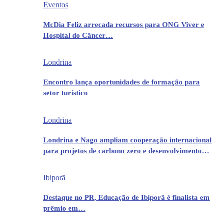
Eventos
McDia Feliz arrecada recursos para ONG Viver e
Hospital do Câncer…
Londrina
Encontro lança oportunidades de formação para
setor turístico
Londrina
Londrina e Nago ampliam cooperação internacional
para projetos de carbono zero e desenvolvimento…
Ibiporã
Destaque no PR, Educação de Ibiporã é finalista em
prêmio em…