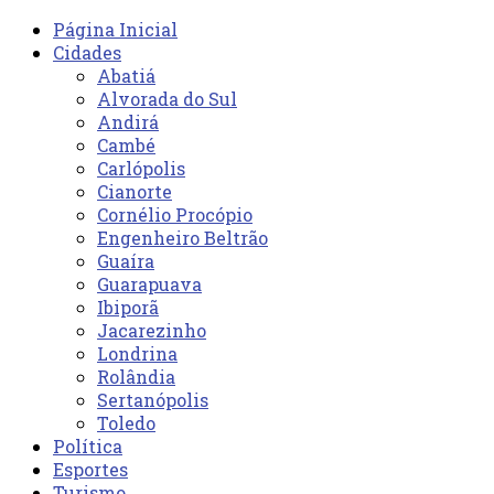
Página Inicial
Cidades
Abatiá
Alvorada do Sul
Andirá
Cambé
Carlópolis
Cianorte
Cornélio Procópio
Engenheiro Beltrão
Guaíra
Guarapuava
Ibiporã
Jacarezinho
Londrina
Rolândia
Sertanópolis
Toledo
Política
Esportes
Turismo