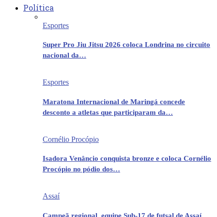
Política
Esportes
Super Pro Jiu Jitsu 2026 coloca Londrina no circuito
nacional da…
Esportes
Maratona Internacional de Maringá concede
desconto a atletas que participaram da…
Cornélio Procópio
Isadora Venâncio conquista bronze e coloca Cornélio
Procópio no pódio dos…
Assaí
Campeã regional, equipe Sub-17 de futsal de Assaí