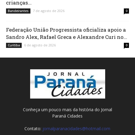
crianças...
7 de agosto de 2026
Bandeirantes
0
Federação União Progressista oficializa apoio a
Sandro Alex, Rafael Greca e Alexandre Curi no...
6 de agosto de 2026
Curitiba
0
Conheça um pouco mais da história do Jornal
Paraná Cidades
Contato:
jornalparanacidades@hotmail.com