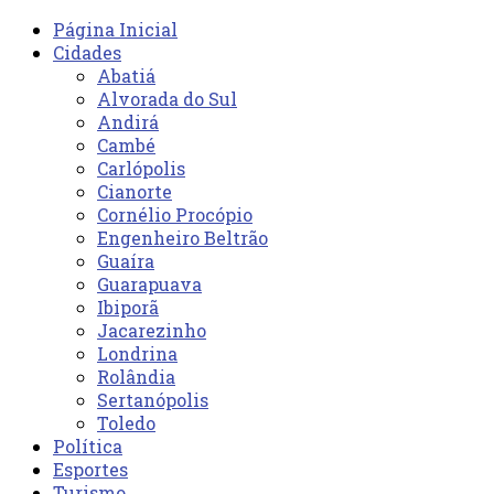
Página Inicial
Cidades
Abatiá
Alvorada do Sul
Andirá
Cambé
Carlópolis
Cianorte
Cornélio Procópio
Engenheiro Beltrão
Guaíra
Guarapuava
Ibiporã
Jacarezinho
Londrina
Rolândia
Sertanópolis
Toledo
Política
Esportes
Turismo