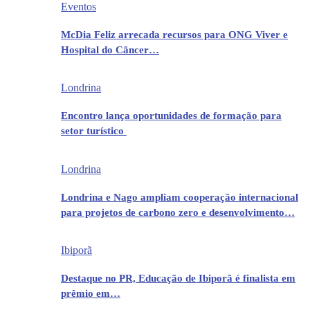
Eventos
McDia Feliz arrecada recursos para ONG Viver e
Hospital do Câncer…
Londrina
Encontro lança oportunidades de formação para
setor turístico
Londrina
Londrina e Nago ampliam cooperação internacional
para projetos de carbono zero e desenvolvimento…
Ibiporã
Destaque no PR, Educação de Ibiporã é finalista em
prêmio em…