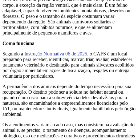
corpo, à exceção da região ventral, que é mais clara. É um felino
adaptável, capaz de viver em ambientes montanhosos, desertos ou
florestas. O peso e o tamanho da espécie costumam variar
dependendo da região. São animais carnívoros solitários e
territorialistas, com hábitos noturnos, e que se alimentam
principalmente de pequenos mamíferos e aves.
Como funciona
Segundo a I
nstrução Normativa 06 de 2025
, o CAFS é um local
preparado para receber, identificar, marcar, triar, avaliar, estabelecer
tratamento veterinário e destinação para animais silvestres acolhidos
por órgão ambiental em ações de fiscalização, resgates ou entrega
voluntária por particulares.
A permanência dos animais depende do tempo necessário para sua
recuperação. O destino pode ser a soltura no habitat natural ou,
quando é um risco para a sobrevivência deles devolvê-los para a
natureza, são encaminhados a empreendimentos licenciados pelo
IAT, ou mantenedores individuais, igualmente habilitados pelo órgão
ambiental.
Os atendimentos variam a cada caso, mas consistem na avaliação do
animal e, se preciso, o tratamento de doenças, acompanhamento
biológico, uso de medicações e curativos e procedimentos cirúrgicos