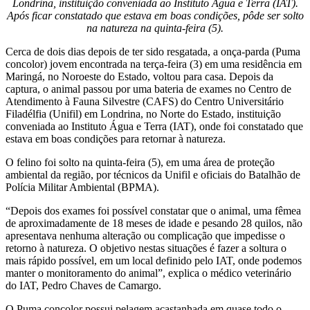
Londrina, instituição conveniada ao Instituto Água e Terra (IAT).
Após ficar constatado que estava em boas condições, pôde ser solto
na natureza na quinta-feira (5).
Cerca de dois dias depois de ter sido resgatada, a onça-parda (Puma
concolor) jovem encontrada na terça-feira (3) em uma residência em
Maringá, no Noroeste do Estado, voltou para casa. Depois da
captura, o animal passou por uma bateria de exames no Centro de
Atendimento à Fauna Silvestre (CAFS) do Centro Universitário
Filadélfia (Unifil) em Londrina, no Norte do Estado, instituição
conveniada ao Instituto Água e Terra (IAT), onde foi constatado que
estava em boas condições para retornar à natureza.
O felino foi solto na quinta-feira (5), em uma área de proteção
ambiental da região, por técnicos da Unifil e oficiais do Batalhão de
Polícia Militar Ambiental (BPMA).
“Depois dos exames foi possível constatar que o animal, uma fêmea
de aproximadamente de 18 meses de idade e pesando 28 quilos, não
apresentava nenhuma alteração ou complicação que impedisse o
retorno à natureza. O objetivo nestas situações é fazer a soltura o
mais rápido possível, em um local definido pelo IAT, onde podemos
manter o monitoramento do animal”, explica o médico veterinário
do IAT, Pedro Chaves de Camargo.
O Puma concolor possui pelagem acastanhada em quase todo o