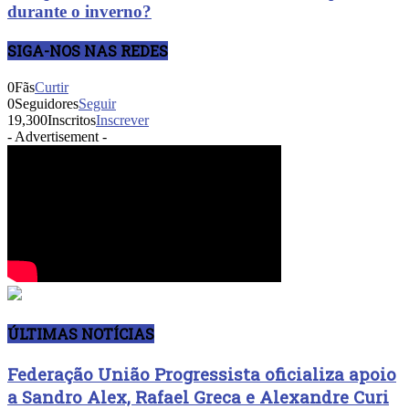
durante o inverno?
SIGA-NOS NAS REDES
0
Fãs
Curtir
0
Seguidores
Seguir
19,300
Inscritos
Inscrever
- Advertisement -
ÚLTIMAS NOTÍCIAS
Federação União Progressista oficializa apoio
a Sandro Alex, Rafael Greca e Alexandre Curi