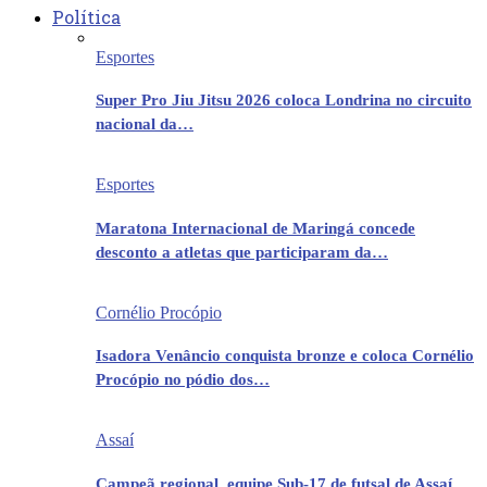
Política
Esportes
Super Pro Jiu Jitsu 2026 coloca Londrina no circuito
nacional da…
Esportes
Maratona Internacional de Maringá concede
desconto a atletas que participaram da…
Cornélio Procópio
Isadora Venâncio conquista bronze e coloca Cornélio
Procópio no pódio dos…
Assaí
Campeã regional, equipe Sub-17 de futsal de Assaí