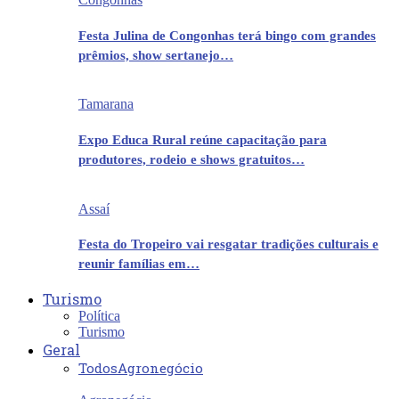
Festa Julina de Congonhas terá bingo com grandes
prêmios, show sertanejo…
Tamarana
Expo Educa Rural reúne capacitação para
produtores, rodeio e shows gratuitos…
Assaí
Festa do Tropeiro vai resgatar tradições culturais e
reunir famílias em…
Turismo
Política
Turismo
Geral
Todos
Agronegócio