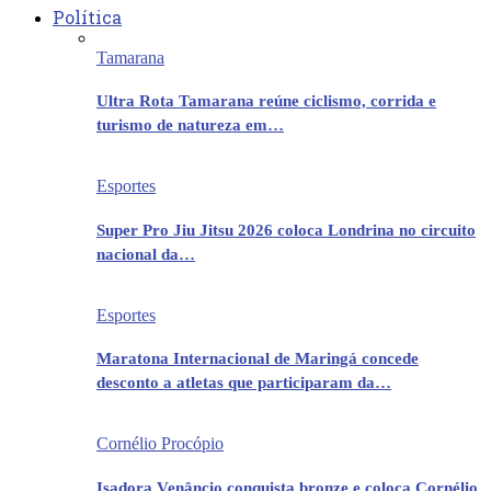
Política
Tamarana
Ultra Rota Tamarana reúne ciclismo, corrida e
turismo de natureza em…
Esportes
Super Pro Jiu Jitsu 2026 coloca Londrina no circuito
nacional da…
Esportes
Maratona Internacional de Maringá concede
desconto a atletas que participaram da…
Cornélio Procópio
Isadora Venâncio conquista bronze e coloca Cornélio