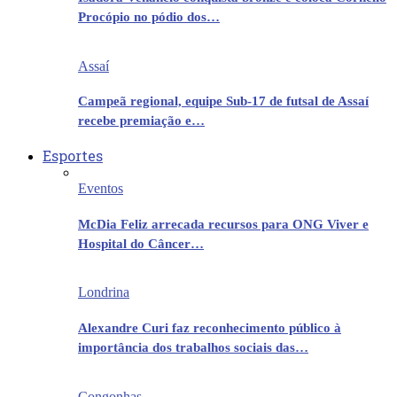
Procópio no pódio dos…
Assaí
Campeã regional, equipe Sub-17 de futsal de Assaí
recebe premiação e…
Esportes
Eventos
McDia Feliz arrecada recursos para ONG Viver e
Hospital do Câncer…
Londrina
Alexandre Curi faz reconhecimento público à
importância dos trabalhos sociais das…
Congonhas