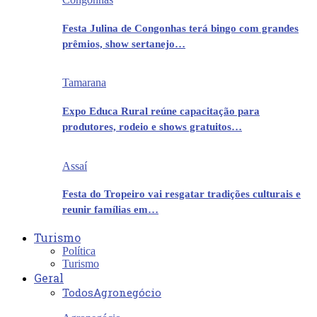
Festa Julina de Congonhas terá bingo com grandes
prêmios, show sertanejo…
Tamarana
Expo Educa Rural reúne capacitação para
produtores, rodeio e shows gratuitos…
Assaí
Festa do Tropeiro vai resgatar tradições culturais e
reunir famílias em…
Turismo
Política
Turismo
Geral
Todos
Agronegócio