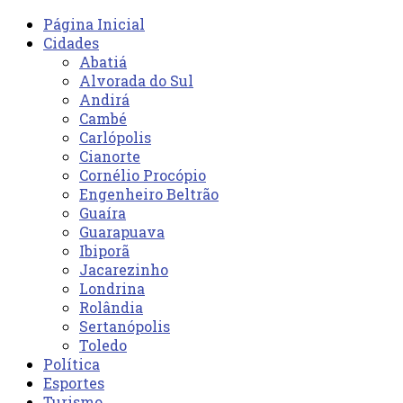
Página Inicial
Cidades
Abatiá
Alvorada do Sul
Andirá
Cambé
Carlópolis
Cianorte
Cornélio Procópio
Engenheiro Beltrão
Guaíra
Guarapuava
Ibiporã
Jacarezinho
Londrina
Rolândia
Sertanópolis
Toledo
Política
Esportes
Turismo