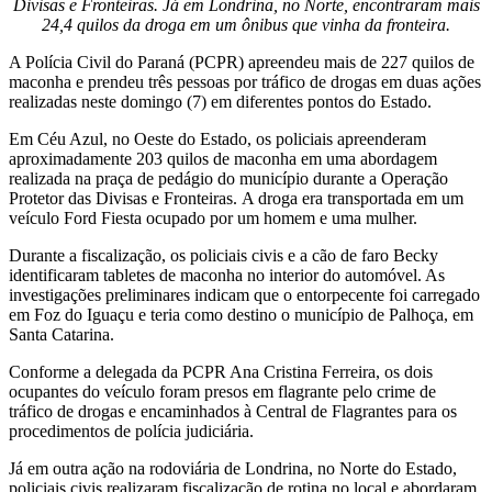
Divisas e Fronteiras. Já em Londrina, no Norte, encontraram mais
24,4 quilos da droga em um ônibus que vinha da fronteira.
A Polícia Civil do Paraná (PCPR) apreendeu mais de 227 quilos de
maconha e prendeu três pessoas por tráfico de drogas em duas ações
realizadas neste domingo (7) em diferentes pontos do Estado.
Em Céu Azul, no Oeste do Estado, os policiais apreenderam
aproximadamente 203 quilos de maconha em uma abordagem
realizada na praça de pedágio do município durante a Operação
Protetor das Divisas e Fronteiras. A droga era transportada em um
veículo Ford Fiesta ocupado por um homem e uma mulher.
Durante a fiscalização, os policiais civis e a cão de faro Becky
identificaram tabletes de maconha no interior do automóvel. As
investigações preliminares indicam que o entorpecente foi carregado
em Foz do Iguaçu e teria como destino o município de Palhoça, em
Santa Catarina.
Conforme a delegada da PCPR Ana Cristina Ferreira, os dois
ocupantes do veículo foram presos em flagrante pelo crime de
tráfico de drogas e encaminhados à Central de Flagrantes para os
procedimentos de polícia judiciária.
Já em outra ação na rodoviária de Londrina, no Norte do Estado,
policiais civis realizaram fiscalização de rotina no local e abordaram