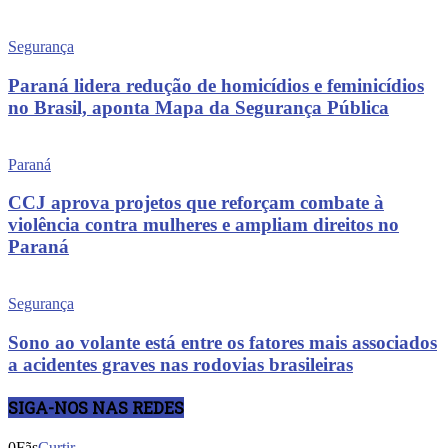
Segurança
Paraná lidera redução de homicídios e feminicídios
no Brasil, aponta Mapa da Segurança Pública
Paraná
CCJ aprova projetos que reforçam combate à
violência contra mulheres e ampliam direitos no
Paraná
Segurança
Sono ao volante está entre os fatores mais associados
a acidentes graves nas rodovias brasileiras
SIGA-NOS NAS REDES
0
Fãs
Curtir