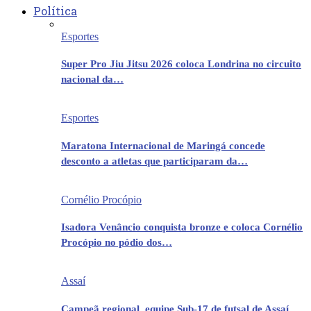
Política
Esportes
Super Pro Jiu Jitsu 2026 coloca Londrina no circuito
nacional da…
Esportes
Maratona Internacional de Maringá concede
desconto a atletas que participaram da…
Cornélio Procópio
Isadora Venâncio conquista bronze e coloca Cornélio
Procópio no pódio dos…
Assaí
Campeã regional, equipe Sub-17 de futsal de Assaí