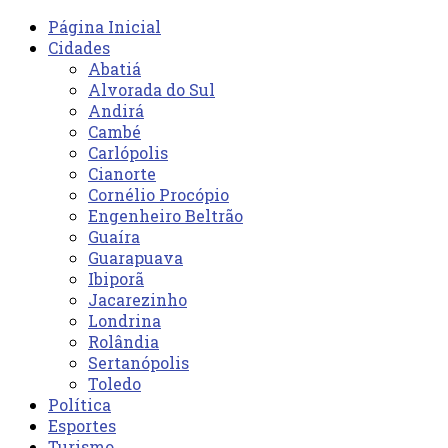
Página Inicial
Cidades
Abatiá
Alvorada do Sul
Andirá
Cambé
Carlópolis
Cianorte
Cornélio Procópio
Engenheiro Beltrão
Guaíra
Guarapuava
Ibiporã
Jacarezinho
Londrina
Rolândia
Sertanópolis
Toledo
Política
Esportes
Turismo