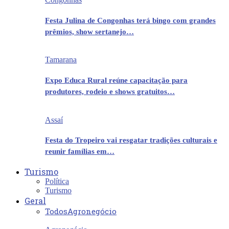
Festa Julina de Congonhas terá bingo com grandes
prêmios, show sertanejo…
Tamarana
Expo Educa Rural reúne capacitação para
produtores, rodeio e shows gratuitos…
Assaí
Festa do Tropeiro vai resgatar tradições culturais e
reunir famílias em…
Turismo
Política
Turismo
Geral
Todos
Agronegócio