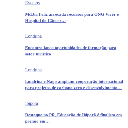
Eventos
McDia Feliz arrecada recursos para ONG Viver e
Hospital do Câncer…
Londrina
Encontro lança oportunidades de formação para
setor turístico
Londrina
Londrina e Nago ampliam cooperação internacional
para projetos de carbono zero e desenvolvimento…
Ibiporã
Destaque no PR, Educação de Ibiporã é finalista em
prêmio em…