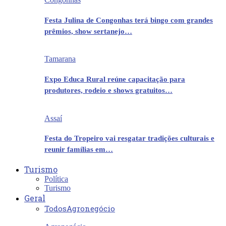
Festa Julina de Congonhas terá bingo com grandes
prêmios, show sertanejo…
Tamarana
Expo Educa Rural reúne capacitação para
produtores, rodeio e shows gratuitos…
Assaí
Festa do Tropeiro vai resgatar tradições culturais e
reunir famílias em…
Turismo
Política
Turismo
Geral
Todos
Agronegócio