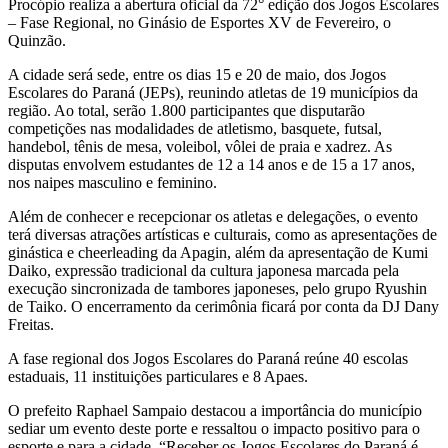
Procópio realiza a abertura oficial da 72° edição dos Jogos Escolares
– Fase Regional, no Ginásio de Esportes XV de Fevereiro, o
Quinzão.
A cidade será sede, entre os dias 15 e 20 de maio, dos Jogos
Escolares do Paraná (JEPs), reunindo atletas de 19 municípios da
região. Ao total, serão 1.800 participantes que disputarão
competições nas modalidades de atletismo, basquete, futsal,
handebol, tênis de mesa, voleibol, vôlei de praia e xadrez. As
disputas envolvem estudantes de 12 a 14 anos e de 15 a 17 anos,
nos naipes masculino e feminino.
Além de conhecer e recepcionar os atletas e delegações, o evento
terá diversas atrações artísticas e culturais, como as apresentações de
ginástica e cheerleading da Apagin, além da apresentação de Kumi
Daiko, expressão tradicional da cultura japonesa marcada pela
execução sincronizada de tambores japoneses, pelo grupo Ryushin
de Taiko. O encerramento da cerimônia ficará por conta da DJ Dany
Freitas.
A fase regional dos Jogos Escolares do Paraná reúne 40 escolas
estaduais, 11 instituições particulares e 8 Apaes.
O prefeito Raphael Sampaio destacou a importância do município
sediar um evento deste porte e ressaltou o impacto positivo para o
esporte e para a cidade. “Receber os Jogos Escolares do Paraná é