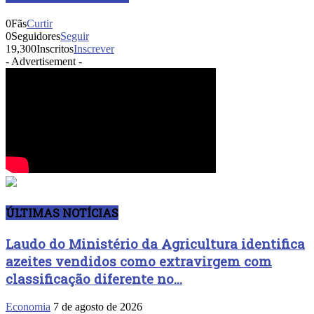
0
Fãs
Curtir
0
Seguidores
Seguir
19,300
Inscritos
Inscrever
- Advertisement -
ÚLTIMAS NOTÍCIAS
Laudo do Ministério da Agricultura identifica
azeites vendidos como extravirgem com
classificação diferente no...
Economia
7 de agosto de 2026