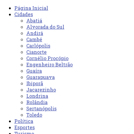
Página Inicial
Cidades
Abatiá
Alvorada do Sul
Andirá
Cambé
Carlópolis
Cianorte
Cornélio Procópio
Engenheiro Beltrão
Guaíra
Guarapuava
Ibiporã
Jacarezinho
Londrina
Rolândia
Sertanópolis
Toledo
Política
Esportes
Turismo