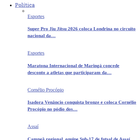
Política
Esportes
Super Pro Jiu Jitsu 2026 coloca Londrina no circuito
nacional da…
Esportes
Maratona Internacional de Maringá concede
desconto a atletas que participaram da…
Cornélio Procópio
Isadora Venâncio conquista bronze e coloca Cornélio
Procópio no pódio dos…
Assaí
Campeã regional, equipe Sub-17 de futsal de Assaí