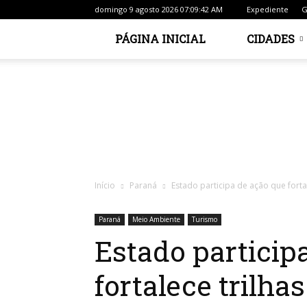
domingo 9 agosto 2026 07:09:42 AM
Expediente
G
PÁGINA INICIAL
CIDADES
Início
Paraná
Estado participa de ação que fortal
Paraná
Meio Ambiente
Turismo
Estado particip
fortalece trilha