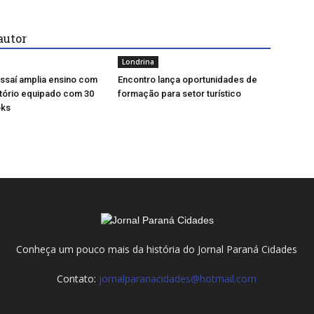
autor
Londrina
ssaí amplia ensino com
Encontro lança oportunidades de
tório equipado com 30
formação para setor turístico
ks
Conheça um pouco mais da história do Jornal Paraná Cidades
Contato:
jornalparanacidades@hotmail.com