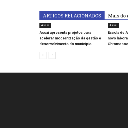
ARTIGOS RELACIONADOS
Mais do 
Assaí
Assaí
Assaí apresenta projetos para
Escola de A
acelerar modernização da gestão e
novo labora
desenvolvimento do município
Chromeboo