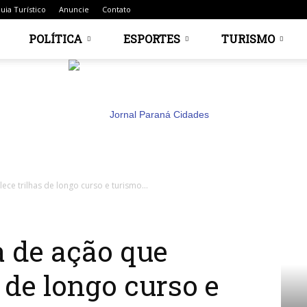
uia Turístico
Anuncie
Contato
POLÍTICA
ESPORTES
TURISMO
ece trilhas de longo curso e turismo...
Jornal
a de ação que
s de longo curso e