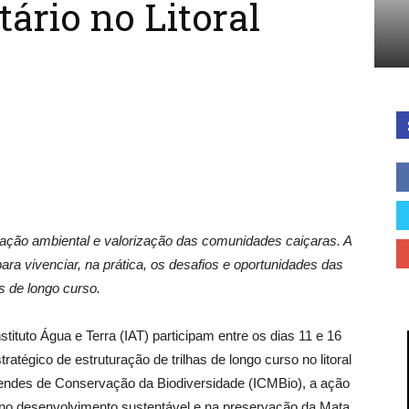
ário no Litoral
Cidades
do
vação ambiental e valorização das comunidades caiçaras. A
ara vivenciar, na prática, os desafios e oportunidades das
as de longo curso.
Paraná
tituto Água e Terra (IAT) participam entre os dias 11 e 16
atégico de estruturação de trilhas de longo curso no litoral
Mendes de Conservação da Biodiversidade (ICMBio), a ação
o no desenvolvimento sustentável e na preservação da Mata