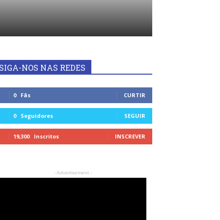
SIGA-NOS NAS REDES
0
Fãs
CURTIR
0
Seguidores
SEGUIR
19,300
Inscritos
INSCREVER
- Advertisement -