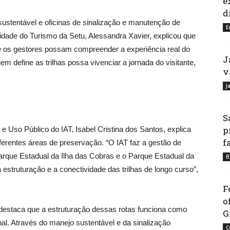
e
d
sustentável e oficinas de sinalização e manutenção de
E
lidade do Turismo da Setu, Alessandra Xavier, explicou que
ue os gestores possam compreender a experiência real do
J
uem define as trilhas possa vivenciar a jornada do visitante,
v
J
S
p
 Uso Público do IAT, Isabel Cristina dos Santos, explica
f
diferentes áreas de preservação. “O IAT faz a gestão de
rque Estadual da Ilha das Cobras e o Parque Estadual da
B
estruturação e a conectividade das trilhas de longo curso”,
F
o
destaca que a estruturação dessas rotas funciona como
G
l. Através do manejo sustentável e da sinalização
C