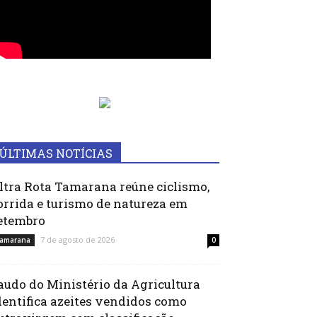
ÚLTIMAS NOTÍCIAS
ltra Rota Tamarana reúne ciclismo,
orrida e turismo de natureza em
etembro
7 de agosto de 2026
amarana
0
audo do Ministério da Agricultura
dentifica azeites vendidos como