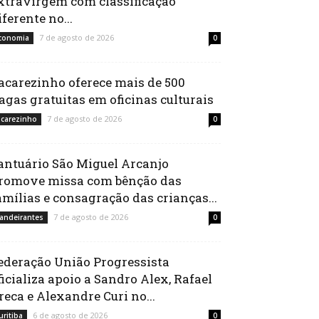
xtravirgem com classificação
iferente no...
7 de agosto de 2026
conomia
0
acarezinho oferece mais de 500
agas gratuitas em oficinas culturais
7 de agosto de 2026
acarezinho
0
antuário São Miguel Arcanjo
romove missa com bênção das
amílias e consagração das crianças...
7 de agosto de 2026
andeirantes
0
ederação União Progressista
ficializa apoio a Sandro Alex, Rafael
reca e Alexandre Curi no...
6 de agosto de 2026
uritiba
0