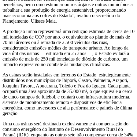
benefícios, bem como estimular outros órgãos e outros municípios a
trabalhar a sua produção de energia sustentável, proporcionando
mais economia aos cofres do Estado”, avaliou o secretário do
Planejamento, Ulisses Maia.
A produção limpa representará uma redução estimada de cerca de 10
mil toneladas de CO? por ano, o equivalente ao plantio de mais de
70 mil árvores ou à retirada de 2.500 veículos das ruas,
considerando emissões médias do transporte urbano. Ao longo da
vida útil das usinas — estimada em 25 anos —, o Estado evitará a
emissão de mais de 250 mil toneladas de dióxido de carbono, um
impacto expressivo no combate às mudanças climáticas.
As usinas serão instaladas em terrenos do Estado, estrategicamente
distribuídos nos municípios de Ibiporã, Castro, Palmeira, Arapoti,
Joaquim Távora, Apucarana, Toledo e Foz do Iguaçu. Cada planta
ocupará uma área aproximada de 35.000 m², o que equivale a cerca
de cinco campos de futebol, e contará com infraestrutura moderna,
sistemas de monitoramento remoto e dispositivos de eficiência
energética, como inversores de alta performance e painéis de última
geração.
Uma das usinas será destinada exclusivamente à compensação do
consumo energético do Instituto de Desenvolvimento Rural do
Paraná (IDR), enquanto as outras sete irão compensar cerca de 34%