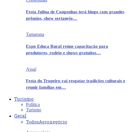
Festa Julina de Congonhas terá bingo com grandes
prêmios, show sertanejo…
Tamarana
Expo Educa Rural reúne capacitação para
produtores, rodeio e shows gratuitos…
Assaí
Festa do Tropeiro vai resgatar tradições culturais e
reunir famílias em…
Turismo
Política
Turismo
Geral
Todos
Agronegócio