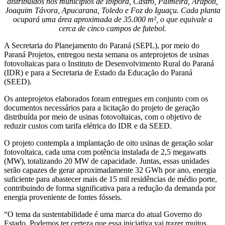
distribuídos nos municípios de Ibiporã, Castro, Palmeira, Arapoti,
Joaquim Távora, Apucarana, Toledo e Foz do Iguaçu. Cada planta
ocupará uma área aproximada de 35.000 m², o que equivale a
cerca de cinco campos de futebol.
A Secretaria do Planejamento do Paraná (SEPL), por meio do
Paraná Projetos, entregou nesta semana os anteprojetos de usinas
fotovoltaicas para o Instituto de Desenvolvimento Rural do Paraná
(IDR) e para a Secretaria de Estado da Educação do Paraná
(SEED).
Os anteprojetos elaborados foram entregues em conjunto com os
documentos necessários para a licitação do projeto de geração
distribuída por meio de usinas fotovoltaicas, com o objetivo de
reduzir custos com tarifa elétrica do IDR e da SEED.
O projeto contempla a implantação de oito usinas de geração solar
fotovoltaica, cada uma com potência instalada de 2,5 megawatts
(MW), totalizando 20 MW de capacidade. Juntas, essas unidades
serão capazes de gerar aproximadamente 32 GWh por ano, energia
suficiente para abastecer mais de 15 mil residências de médio porte,
contribuindo de forma significativa para a redução da demanda por
energia proveniente de fontes fósseis.
“O tema da sustentabilidade é uma marca do atual Governo do
Estado. Podemos ter certeza que essa iniciativa vai trazer muitos