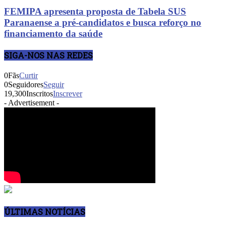
FEMIPA apresenta proposta de Tabela SUS
Paranaense a pré-candidatos e busca reforço no
financiamento da saúde
SIGA-NOS NAS REDES
0
Fãs
Curtir
0
Seguidores
Seguir
19,300
Inscritos
Inscrever
- Advertisement -
ÚLTIMAS NOTÍCIAS