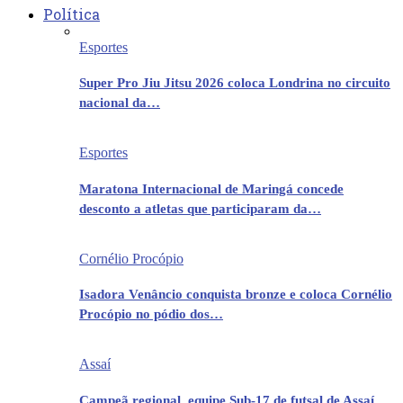
Política
Esportes
Super Pro Jiu Jitsu 2026 coloca Londrina no circuito
nacional da…
Esportes
Maratona Internacional de Maringá concede
desconto a atletas que participaram da…
Cornélio Procópio
Isadora Venâncio conquista bronze e coloca Cornélio
Procópio no pódio dos…
Assaí
Campeã regional, equipe Sub-17 de futsal de Assaí