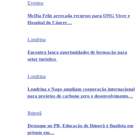
Eventos
McDia Feliz arrecada recursos para ONG Viver e
Hospital do Câncer…
Londrina
Encontro lança oportunidades de formação para
setor turístico
Londrina
Londrina e Nago ampliam cooperação internacional
para projetos de carbono zero e desenvolvimento…
Ibiporã
Destaque no PR, Educação de Ibiporã é finalista em
prêmio em…