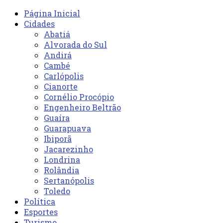
Página Inicial
Cidades
Abatiá
Alvorada do Sul
Andirá
Cambé
Carlópolis
Cianorte
Cornélio Procópio
Engenheiro Beltrão
Guaíra
Guarapuava
Ibiporã
Jacarezinho
Londrina
Rolândia
Sertanópolis
Toledo
Política
Esportes
Turismo