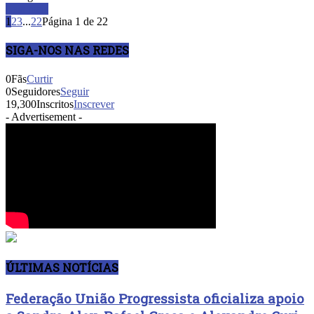
Leia mais
1
2
3
...
22
Página 1 de 22
SIGA-NOS NAS REDES
0
Fãs
Curtir
0
Seguidores
Seguir
19,300
Inscritos
Inscrever
- Advertisement -
ÚLTIMAS NOTÍCIAS
Federação União Progressista oficializa apoio