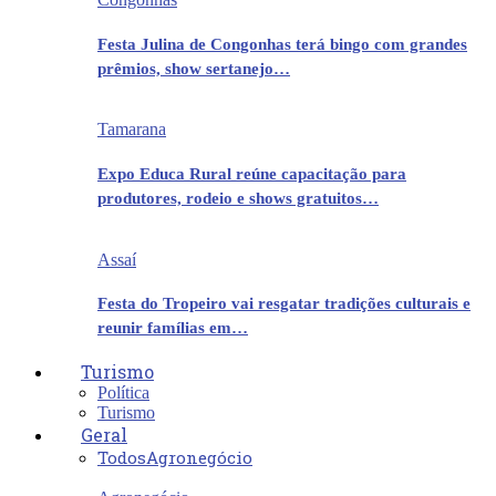
Festa Julina de Congonhas terá bingo com grandes
prêmios, show sertanejo…
Tamarana
Expo Educa Rural reúne capacitação para
produtores, rodeio e shows gratuitos…
Assaí
Festa do Tropeiro vai resgatar tradições culturais e
reunir famílias em…
Turismo
Política
Turismo
Geral
Todos
Agronegócio