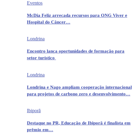
Eventos
McDia Feliz arrecada recursos para ONG Viver e
Hospital do Câncer…
Londrina
Encontro lança oportunidades de formação para
setor turístico
Londrina
Londrina e Nago ampliam cooperação internacional
para projetos de carbono zero e desenvolvimento…
Ibiporã
Destaque no PR, Educação de Ibiporã é finalista em
prêmio em…