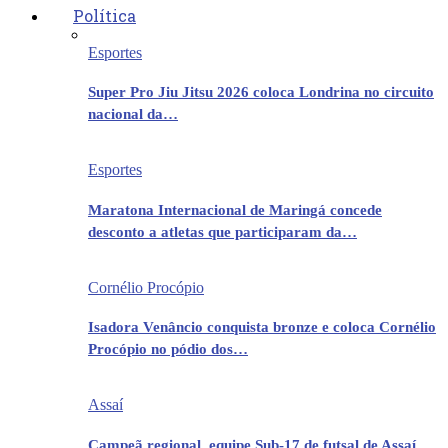
Política
Esportes
Super Pro Jiu Jitsu 2026 coloca Londrina no circuito
nacional da…
Esportes
Maratona Internacional de Maringá concede
desconto a atletas que participaram da…
Cornélio Procópio
Isadora Venâncio conquista bronze e coloca Cornélio
Procópio no pódio dos…
Assaí
Campeã regional, equipe Sub-17 de futsal de Assaí