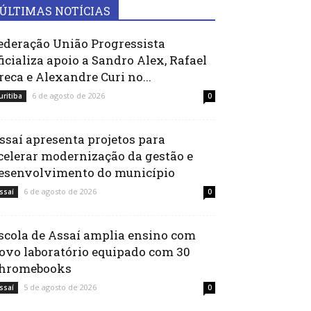
ÚLTIMAS NOTÍCIAS
ederação União Progressista
ficializa apoio a Sandro Alex, Rafael
reca e Alexandre Curi no...
6 de agosto de 2026
uritiba
0
ssaí apresenta projetos para
celerar modernização da gestão e
esenvolvimento do município
6 de agosto de 2026
ssaí
0
scola de Assaí amplia ensino com
ovo laboratório equipado com 30
hromebooks
5 de agosto de 2026
ssaí
0