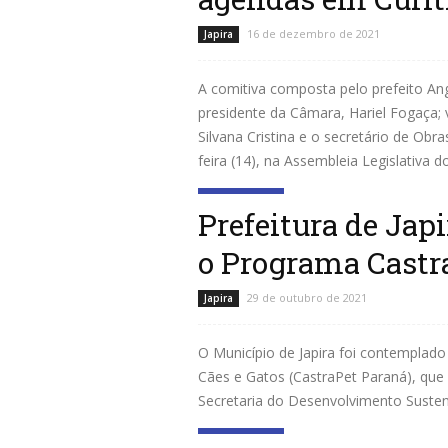
16 de dezembro de 2021
Japira
A comitiva composta pelo prefeito Ange
presidente da Câmara, Hariel Fogaça; 
Silvana Cristina e o secretário de Obra
feira (14), na Assembleia Legislativa do.
Leia mais
Prefeitura de Ja
o Programa Castr
29 de outubro de 2021
Japira
O Município de Japira foi contemplado
Cães e Gatos (CastraPet Paraná), qu
Secretaria do Desenvolvimento Susten
Leia mais