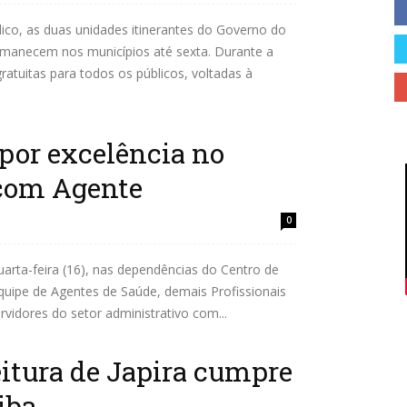
ico, as duas unidades itinerantes do Governo do
Cidades
rmanecem nos municípios até sexta. Durante a
ratuitas para todos os públicos, voltadas à
 por excelência no
com Agente
do
0
uarta-feira (16), nas dependências do Centro de
quipe de Agentes de Saúde, demais Profissionais
rvidores do setor administrativo com...
Paraná
itura de Japira cumpre
iba