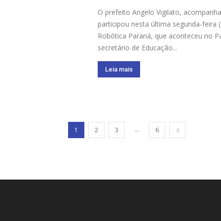
O prefeito Angelo Vigilato, acompanha
participou nesta última segunda-feir
Robótica Paraná, que aconteceu no Pa
secretário de Educação...
Leia mais
...
1
2
3
6