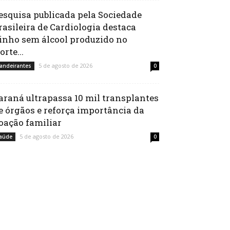
esquisa publicada pela Sociedade
rasileira de Cardiologia destaca
inho sem álcool produzido no
orte...
5 de agosto de 2026
andeirantes
0
araná ultrapassa 10 mil transplantes
e órgãos e reforça importância da
oação familiar
5 de agosto de 2026
aúde
0