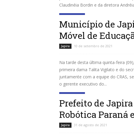
Claudinéia Bordin e da diretora André
Leia mais
Município de Jap
Móvel de Educaçã
10 de setembro de 2021
Japira
Na tarde desta última quinta-feira (09
primeira dama Talita Vigilato e do sec
juntamente com a equipe do CRAS, sec
o gerente executivo do...
Leia mais
Prefeito de Japir
Robótica Paraná 
31 de agosto de 2021
Japira