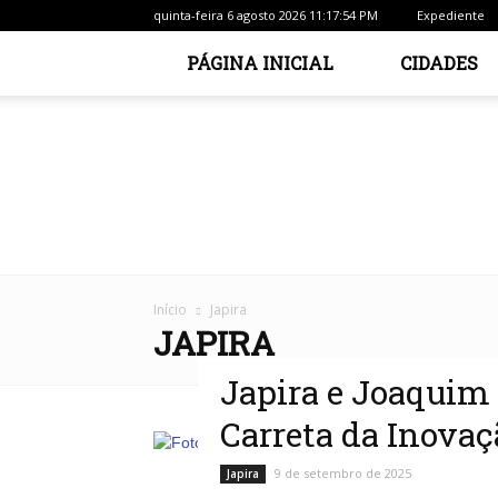
quinta-feira 6 agosto 2026 11:17:54 PM
Expediente
PÁGINA INICIAL
CIDADES
Início
Japira
JAPIRA
Japira e Joaquim
Carreta da Inova
9 de setembro de 2025
Japira