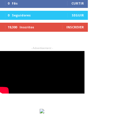
0
Fãs
CURTIR
0
Seguidores
SEGUIR
19,300
Inscritos
INSCREVER
- Advertisement -