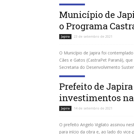
Leia mais
Município de Jap
o Programa Castr
23 de setembro de 2021
Japira
O Município de Japira foi contemplado
Cães e Gatos (CastraPet Paraná), qu
Secretaria do Desenvolvimento Susten
Leia mais
Prefeito de Japir
investimentos n
14 de setembro de 2021
Japira
O prefeito Angelo Vigilato assinou nes
para início da obra e, ao lado do vice