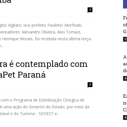
0
F
o
lo Vigilato; vice-prefeito Paulinho Morfinati;
G
vereadores: Alesandro Oliveira, Alex Tomazi,
s Henrique Morais, foi recebida nesta última terça-
C
..
A
pira é contemplado com
a
d
aPet Paraná
A
0
E
 com o Programa de Esterilização Cirúrgica de
n
e é uma ação do Governo do Estado, por meio da
C
tável e do Turismo - SEDEST e...
A