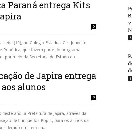
a Paraná entrega Kits
P
apira
B
v
0
N
B
-feira (19), no Colégio Estadual Cel. Joaquim
 de Robótica, que fazem parte do programa
P
 por meio da Secretaria de Estado da...
d
d
cação de Japira entrega
S
 aos alunos
0
este ano, a Prefeitura de Japira, através da
isição de brinquedos Pop It, para os alunos da
onsiderado um item da...