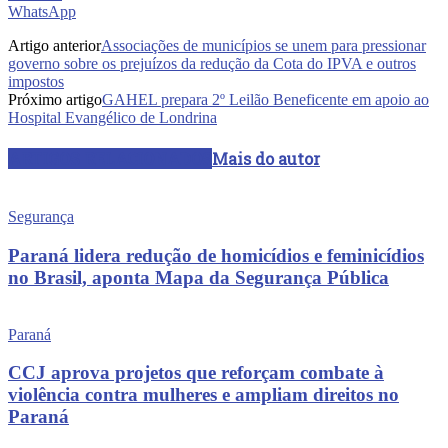
WhatsApp
Artigo anterior
Associações de municípios se unem para pressionar
governo sobre os prejuízos da redução da Cota do IPVA e outros
impostos
Próximo artigo
GAHEL prepara 2º Leilão Beneficente em apoio ao
Hospital Evangélico de Londrina
ARTIGOS RELACIONADOS
Mais do autor
Segurança
Paraná lidera redução de homicídios e feminicídios
no Brasil, aponta Mapa da Segurança Pública
Paraná
CCJ aprova projetos que reforçam combate à
violência contra mulheres e ampliam direitos no
Paraná