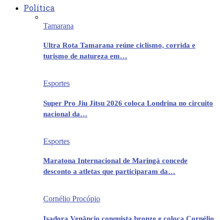
Política
Tamarana
Ultra Rota Tamarana reúne ciclismo, corrida e
turismo de natureza em…
Esportes
Super Pro Jiu Jitsu 2026 coloca Londrina no circuito
nacional da…
Esportes
Maratona Internacional de Maringá concede
desconto a atletas que participaram da…
Cornélio Procópio
Isadora Venâncio conquista bronze e coloca Cornélio