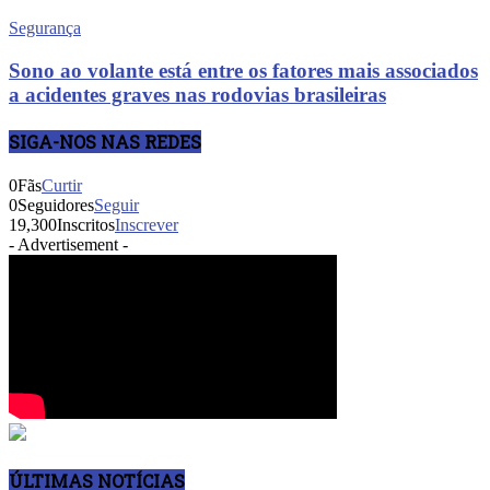
Segurança
Sono ao volante está entre os fatores mais associados
a acidentes graves nas rodovias brasileiras
SIGA-NOS NAS REDES
0
Fãs
Curtir
0
Seguidores
Seguir
19,300
Inscritos
Inscrever
- Advertisement -
ÚLTIMAS NOTÍCIAS