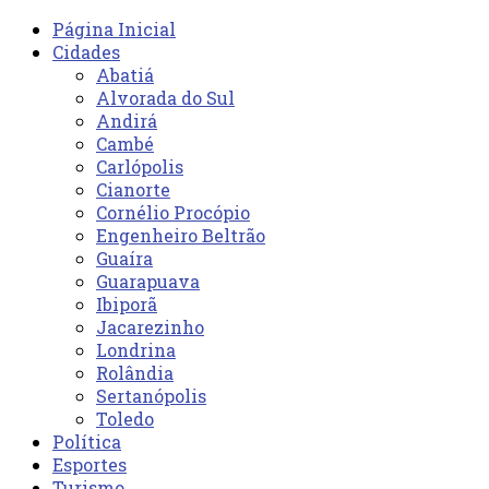
Página Inicial
Cidades
Abatiá
Alvorada do Sul
Andirá
Cambé
Carlópolis
Cianorte
Cornélio Procópio
Engenheiro Beltrão
Guaíra
Guarapuava
Ibiporã
Jacarezinho
Londrina
Rolândia
Sertanópolis
Toledo
Política
Esportes
Turismo