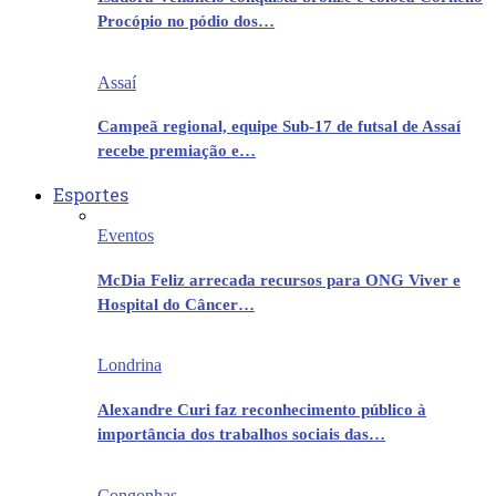
Procópio no pódio dos…
Assaí
Campeã regional, equipe Sub-17 de futsal de Assaí
recebe premiação e…
Esportes
Eventos
McDia Feliz arrecada recursos para ONG Viver e
Hospital do Câncer…
Londrina
Alexandre Curi faz reconhecimento público à
importância dos trabalhos sociais das…
Congonhas