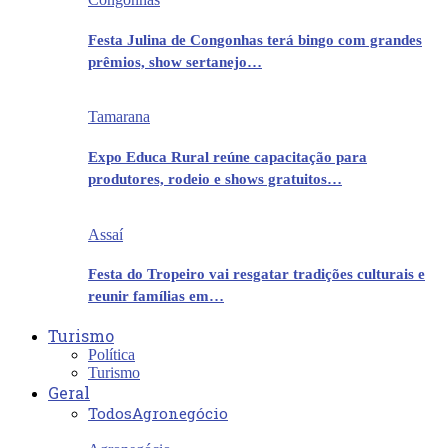
Festa Julina de Congonhas terá bingo com grandes
prêmios, show sertanejo…
Tamarana
Expo Educa Rural reúne capacitação para
produtores, rodeio e shows gratuitos…
Assaí
Festa do Tropeiro vai resgatar tradições culturais e
reunir famílias em…
Turismo
Política
Turismo
Geral
Todos
Agronegócio