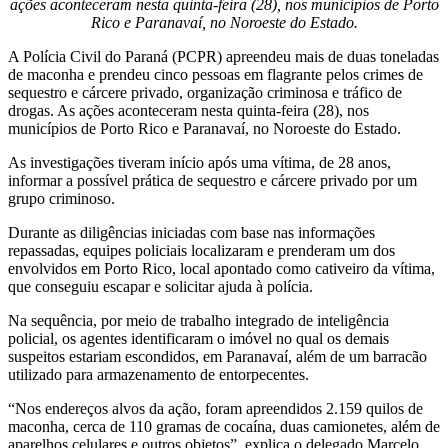
ações aconteceram nesta quinta-feira (28), nos municípios de Porto
Rico e Paranavaí, no Noroeste do Estado.
A Polícia Civil do Paraná (PCPR) apreendeu mais de duas toneladas
de maconha e prendeu cinco pessoas em flagrante pelos crimes de
sequestro e cárcere privado, organização criminosa e tráfico de
drogas. As ações aconteceram nesta quinta-feira (28), nos
municípios de Porto Rico e Paranavaí, no Noroeste do Estado.
As investigações tiveram início após uma vítima, de 28 anos,
informar a possível prática de sequestro e cárcere privado por um
grupo criminoso.
Durante as diligências iniciadas com base nas informações
repassadas, equipes policiais localizaram e prenderam um dos
envolvidos em Porto Rico, local apontado como cativeiro da vítima,
que conseguiu escapar e solicitar ajuda à polícia.
Na sequência, por meio de trabalho integrado de inteligência
policial, os agentes identificaram o imóvel no qual os demais
suspeitos estariam escondidos, em Paranavaí, além de um barracão
utilizado para armazenamento de entorpecentes.
“Nos endereços alvos da ação, foram apreendidos 2.159 quilos de
maconha, cerca de 110 gramas de cocaína, duas camionetes, além de
aparelhos celulares e outros objetos”, explica o delegado Marcelo