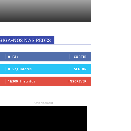
SIGA-NOS NAS REDES
0
Fãs
CURTIR
0
Seguidores
SEGUIR
19,300
Inscritos
INSCREVER
- Advertisement -