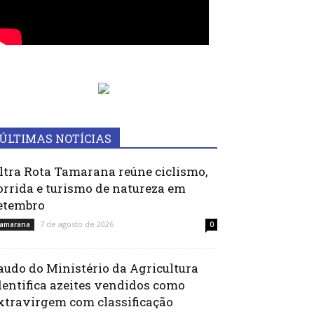
ÚLTIMAS NOTÍCIAS
ltra Rota Tamarana reúne ciclismo,
orrida e turismo de natureza em
etembro
7 de agosto de 2026
amarana
0
audo do Ministério da Agricultura
dentifica azeites vendidos como
xtravirgem com classificação