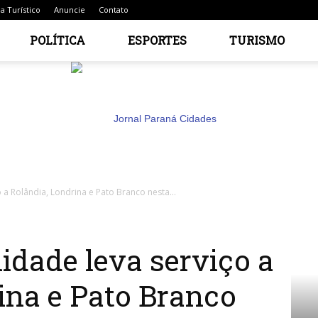
a Turístico
Anuncie
Contato
POLÍTICA
ESPORTES
TURISMO
a Rolândia, Londrina e Pato Branco nesta...
Jornal
dade leva serviço a
ina e Pato Branco