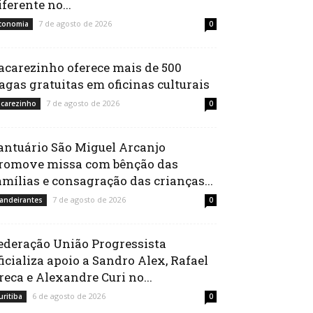
iferente no...
7 de agosto de 2026
conomia
0
acarezinho oferece mais de 500
agas gratuitas em oficinas culturais
7 de agosto de 2026
acarezinho
0
antuário São Miguel Arcanjo
romove missa com bênção das
amílias e consagração das crianças...
7 de agosto de 2026
andeirantes
0
ederação União Progressista
ficializa apoio a Sandro Alex, Rafael
reca e Alexandre Curi no...
6 de agosto de 2026
uritiba
0