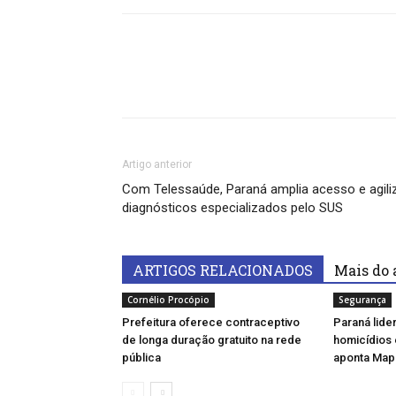
Artigo anterior
Com Telessaúde, Paraná amplia acesso e agili
diagnósticos especializados pelo SUS
ARTIGOS RELACIONADOS
Mais do 
Cornélio Procópio
Segurança
Prefeitura oferece contraceptivo
Paraná lide
de longa duração gratuito na rede
homicídios e
pública
aponta Map