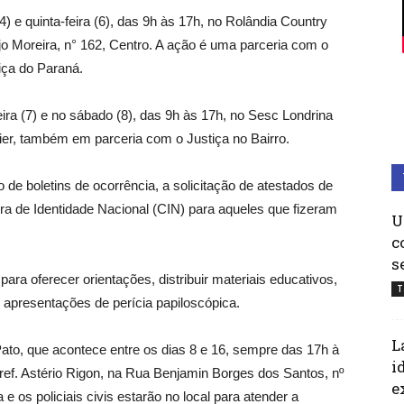
) e quinta-feira (6), das 9h às 17h, no Rolândia Country
ujo Moreira, n° 162, Centro. A ação é uma parceria com o
iça do Paraná.
ira (7) e no sábado (8), das 9h às 17h, no Sesc Londrina
vier, também em parceria com o Justiça no Bairro.
o de boletins de ocorrência, a solicitação de atestados de
ra de Identidade Nacional (CIN) para aqueles que fizeram
U
c
s
ara oferecer orientações, distribuir materiais educativos,
T
er apresentações de perícia papiloscópica.
L
o, que acontece entre os dias 8 e 16, sempre das 17h à
i
Pref. Astério Rigon, na Rua Benjamin Borges dos Santos, nº
e
e os policiais civis estarão no local para atender a