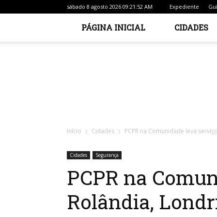
sábado 8 agosto 2026 09:21:52 AM
Expediente
Gui
PÁGINA INICIAL
CIDADES
Início
Cidades
PCPR na Comunidade leva serviço 
Cidades
Segurança
PCPR na Comuni
Rolândia, Londr