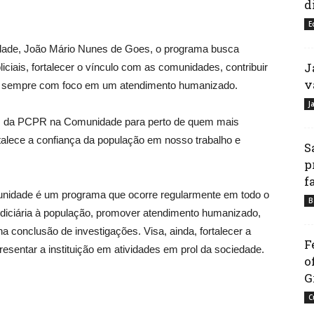
d
E
ade, João Mário Nunes de Goes, o programa busca
J
ciais, fortalecer o vínculo com as comunidades, contribuir
v
as, sempre com foco em um atendimento humanizado.
J
s da PCPR na Comunidade para perto de quem mais
talece a confiança da população em nosso trabalho e
S
p
f
dade é um programa que ocorre regularmente em todo o
B
 judiciária à população, promover atendimento humanizado,
 na conclusão de investigações. Visa, ainda, fortalecer a
F
presentar a instituição em atividades em prol da sociedade.
o
G
C