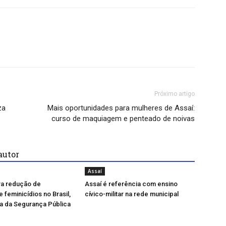
Próximo artigo
za
Mais oportunidades para mulheres de Assaí:
curso de maquiagem e penteado de noivas
autor
Assaí
ra redução de
Assaí é referência com ensino
 feminicídios no Brasil,
cívico-militar na rede municipal
a da Segurança Pública