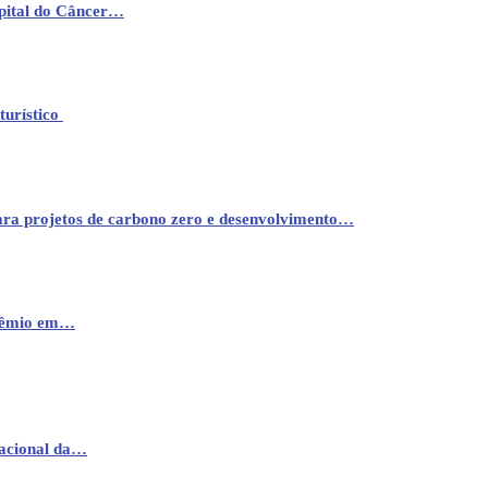
pital do Câncer…
turístico
ara projetos de carbono zero e desenvolvimento…
prêmio em…
nacional da…