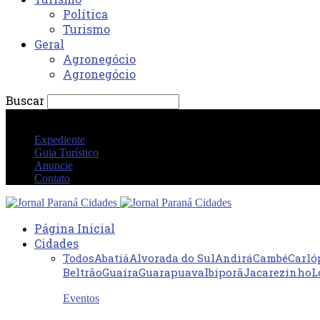
Política
Turismo
Geral
Agronegócio
Agronegócio
Buscar
sexta-feira 7 agosto 2026 12:26:58 AM
Expediente
Guia Turístico
Anuncie
Contato
Página Inicial
Cidades
Todos
Abatiá
Alvorada do Sul
Andirá
Cambé
Carló
Beltrão
Guaíra
Guarapuava
Ibiporã
Jacarezinho
L
Eventos