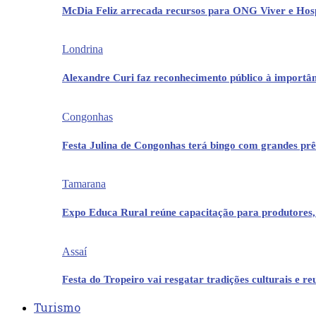
McDia Feliz arrecada recursos para ONG Viver e Hos
Londrina
Alexandre Curi faz reconhecimento público à importân
Congonhas
Festa Julina de Congonhas terá bingo com grandes pr
Tamarana
Expo Educa Rural reúne capacitação para produtores,
Assaí
Festa do Tropeiro vai resgatar tradições culturais e r
Turismo