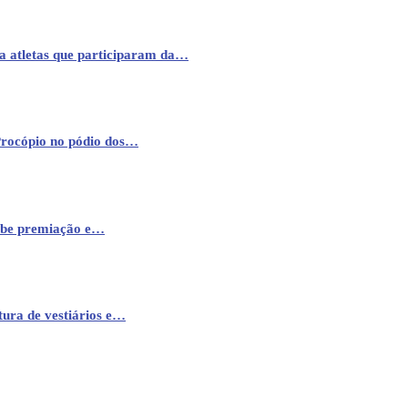
a atletas que participaram da…
Procópio no pódio dos…
cebe premiação e…
ura de vestiários e…