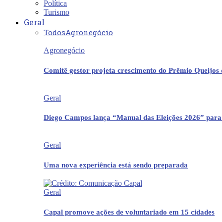
Política
Turismo
Geral
Todos
Agronegócio
Agronegócio
Comitê gestor projeta crescimento do Prêmio Queijos
Geral
Diego Campos lança “Manual das Eleições 2026” para
Geral
Uma nova experiência está sendo preparada
Geral
Capal promove ações de voluntariado em 15 cidades