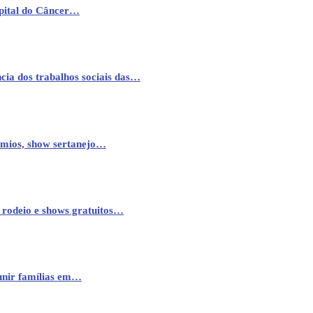
pital do Câncer…
cia dos trabalhos sociais das…
êmios, show sertanejo…
 rodeio e shows gratuitos…
eunir famílias em…