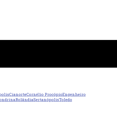
polis
Cianorte
Cornélio Procópio
Engenheiro
ondrina
Rolândia
Sertanópolis
Toledo