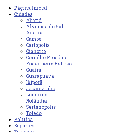
Página Inicial
Cidades
Abatiá
Alvorada do Sul
Andirá
Cambé
Carlópolis
Cianorte
Cornélio Procópio
Engenheiro Beltrão
Guaíra
Guarapuava
Ibiporã
Jacarezinho
Londrina
Rolândia
Sertanópolis
Toledo
Política
Esportes
Turismo