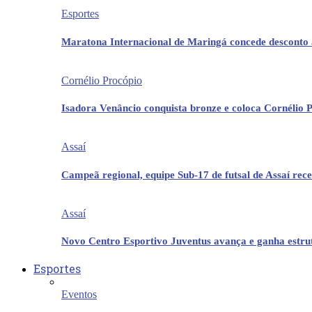
Esportes
Maratona Internacional de Maringá concede desconto 
Cornélio Procópio
Isadora Venâncio conquista bronze e coloca Cornélio 
Assaí
Campeã regional, equipe Sub-17 de futsal de Assaí re
Assaí
Novo Centro Esportivo Juventus avança e ganha estrut
Esportes
Eventos