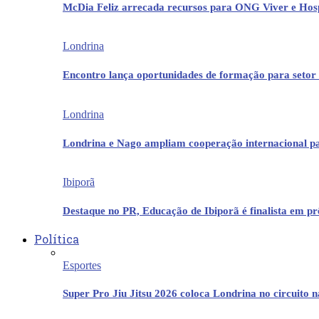
McDia Feliz arrecada recursos para ONG Viver e Hos
Londrina
Encontro lança oportunidades de formação para setor 
Londrina
Londrina e Nago ampliam cooperação internacional p
Ibiporã
Destaque no PR, Educação de Ibiporã é finalista em 
Política
Esportes
Super Pro Jiu Jitsu 2026 coloca Londrina no circuito 