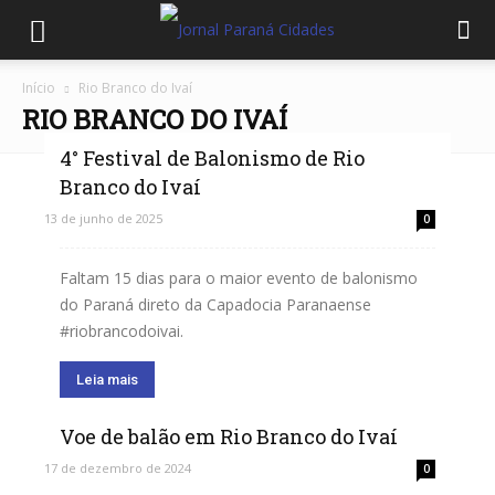
Início
Rio Branco do Ivaí
RIO BRANCO DO IVAÍ
4° Festival de Balonismo de Rio
Branco do Ivaí
13 de junho de 2025
0
Faltam 15 dias para o maior evento de balonismo
do Paraná direto da Capadocia Paranaense
#riobrancodoivai.
Leia mais
Voe de balão em Rio Branco do Ivaí
17 de dezembro de 2024
0