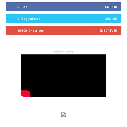
0
Fãs
CURTIR
0
Seguidores
SEGUIR
19,300
Inscritos
INSCREVER
- Advertisement -