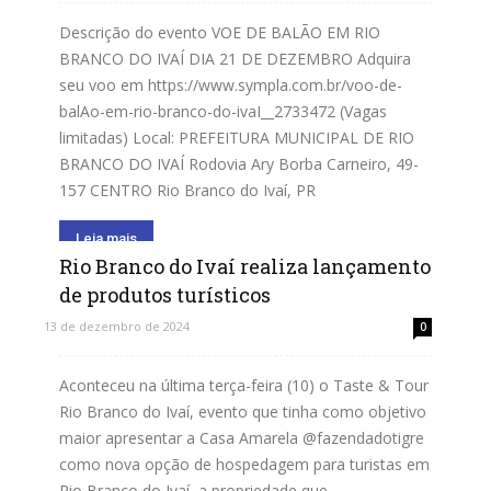
Descrição do evento VOE DE BALÃO EM RIO
BRANCO DO IVAÍ DIA 21 DE DEZEMBRO Adquira
seu voo em https://www.sympla.com.br/voo-de-
balAo-em-rio-branco-do-ivaI__2733472 (Vagas
limitadas) Local: PREFEITURA MUNICIPAL DE RIO
BRANCO DO IVAÍ Rodovia Ary Borba Carneiro, 49-
157 CENTRO Rio Branco do Ivaí, PR
Leia mais
Rio Branco do Ivaí realiza lançamento
de produtos turísticos
13 de dezembro de 2024
0
Aconteceu na última terça-feira (10) o Taste & Tour
Rio Branco do Ivaí, evento que tinha como objetivo
maior apresentar a Casa Amarela @fazendadotigre
como nova opção de hospedagem para turistas em
Rio Branco do Ivaí, a propriedade que...