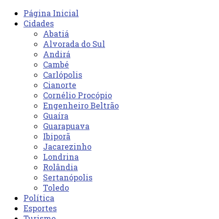
Página Inicial
Cidades
Abatiá
Alvorada do Sul
Andirá
Cambé
Carlópolis
Cianorte
Cornélio Procópio
Engenheiro Beltrão
Guaíra
Guarapuava
Ibiporã
Jacarezinho
Londrina
Rolândia
Sertanópolis
Toledo
Política
Esportes
Turismo