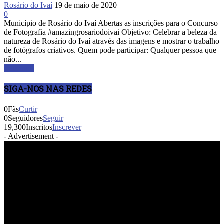
Rosário do Ivaí
19 de maio de 2020
0
Município de Rosário do Ivaí Abertas as inscrições para o Concurso
de Fotografia #amazingrosariodoivai Objetivo: Celebrar a beleza da
natureza de Rosário do Ivaí através das imagens e mostrar o trabalho
de fotógrafos criativos. Quem pode participar: Qualquer pessoa que
não...
Leia mais
SIGA-NOS NAS REDES
0
Fãs
Curtir
0
Seguidores
Seguir
19,300
Inscritos
Inscrever
- Advertisement -