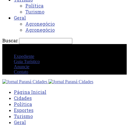
Política
Turismo
Geral
Agronegócio
Agronegócio
Buscar
quarta-feira 5 agosto 2026 10:58:09 PM
Expediente
Guia Turístico
Anuncie
Contato
Página Inicial
Cidades
Política
Esportes
Turismo
Geral