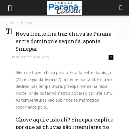
Início
Tempo
TEMPO
Nova frente fria traz chuva ao Paraná
entre domingo e segunda, aponta
Simepar
19 de setembro de 2025
0
Além de trazer chuva para o Estado entre domingo
(21) e segunda-feira (22), a frente fria também trará
declínio nas temperatura, principalmente na faixa
Norte, onde os termômetros poderão cair até 10°C.
As temperaturas vão subir nos termômetros
espalhados pelo...
Chove aqui e não ali? Simepar explica
Leia mais
por que as chuvas são irregulares no