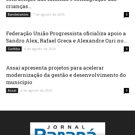
crianças...
7 de agosto de 2026
Bandeirantes
0
Federação União Progressista oficializa apoio a
Sandro Alex, Rafael Greca e Alexandre Curi no...
6 de agosto de 2026
Curitiba
0
Assaí apresenta projetos para acelerar
modernização da gestão e desenvolvimento do
município
6 de agosto de 2026
Assaí
0