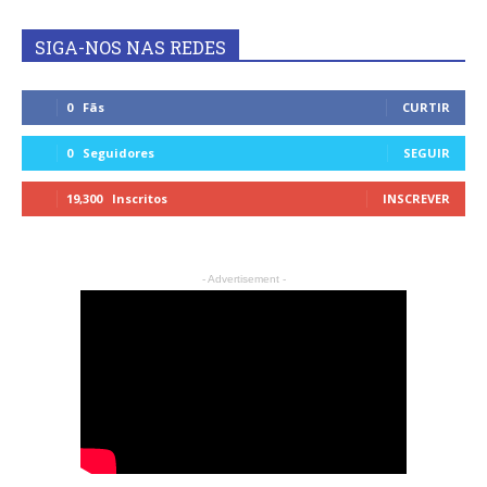
SIGA-NOS NAS REDES
0
Fãs
CURTIR
0
Seguidores
SEGUIR
19,300
Inscritos
INSCREVER
- Advertisement -