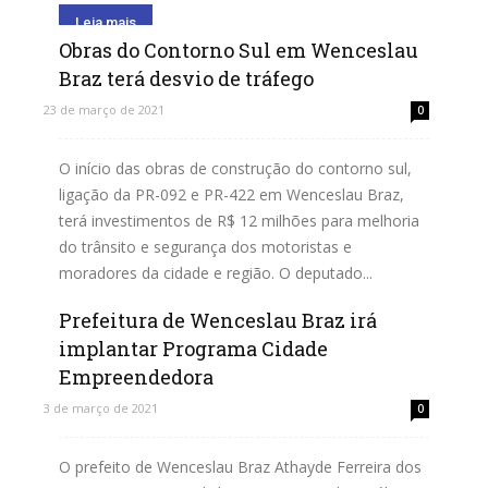
Leia mais
Obras do Contorno Sul em Wenceslau
Braz terá desvio de tráfego
23 de março de 2021
0
O início das obras de construção do contorno sul,
ligação da PR-092 e PR-422 em Wenceslau Braz,
terá investimentos de R$ 12 milhões para melhoria
do trânsito e segurança dos motoristas e
moradores da cidade e região. O deputado...
Prefeitura de Wenceslau Braz irá
Leia mais
implantar Programa Cidade
Empreendedora
3 de março de 2021
0
O prefeito de Wenceslau Braz Athayde Ferreira dos